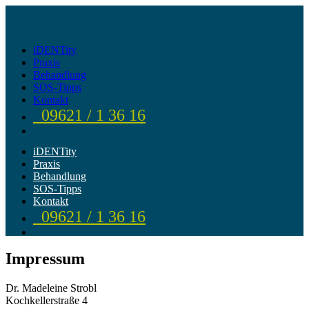
iDENTity
Praxis
Behandlung
SOS-Tipps
Kontakt
09621 / 1 36 16
iDENTity
Praxis
Behandlung
SOS-Tipps
Kontakt
09621 / 1 36 16
Impressum
Dr. Madeleine Strobl
Kochkellerstraße 4